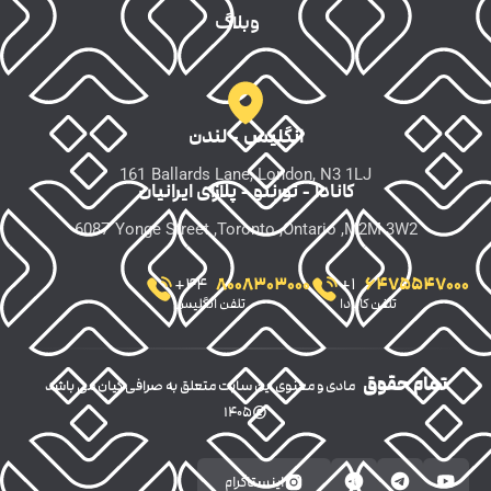
وبلاگ
انگلیس - لندن
161
Ballards Lane, London, N3 1LJ
کانادا - تورنتو - پلازای ایرانیان
6087
Yonge Street ,Toronto ,Ontario ,M2M 3W2
8008303000
6475547000
+
44
+
1
تلفن کانادا
تلفن انگلیس
تمام حقوق
مادی و معنوی این سایت متعلق به صرافی کیان می باشد
©۱۴۰۵
اینستاگرام