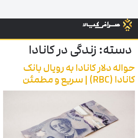
دسته:
زندگی در کانادا
حواله دلار کانادا به رویال بانک
کانادا (RBC) | سریع و مطمئن