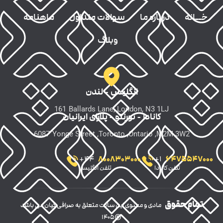
خــانه
درباره ما
سوالات متداول
ماهنامه
وبلاگ
انگلیس - لندن
161
Ballards Lane, London, N3 1LJ
کانادا - تورنتو - پلازای ایرانیان
6087
Yonge Street ,Toronto ,Ontario ,M2M 3W2
8008303000
6475547000
+
44
+
1
تلفن کانادا
تلفن انگلیس
تمام حقوق
مادی و معنوی این سایت متعلق به صرافی کیان می باشد
©۱۴۰۵