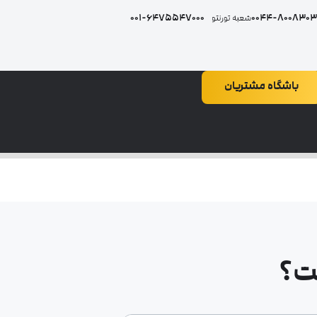
6475547000-001
8008303000-
شعبه تورنتو
باشگاه مشتریان
ت؟